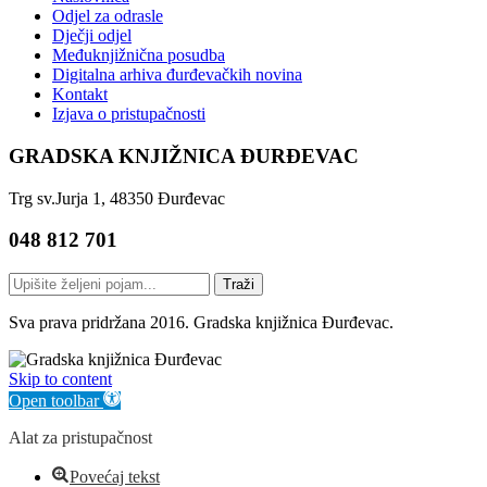
Odjel za odrasle
Dječji odjel
Međuknjižnična posudba
Digitalna arhiva đurđevačkih novina
Kontakt
Izjava o pristupačnosti
GRADSKA KNJIŽNICA ĐURĐEVAC
Trg sv.Jurja 1, 48350 Đurđevac
048 812 701
Traži
Sva prava pridržana 2016. Gradska knjižnica Đurđevac.
Skip to content
Open toolbar
Alat za pristupačnost
Povećaj tekst