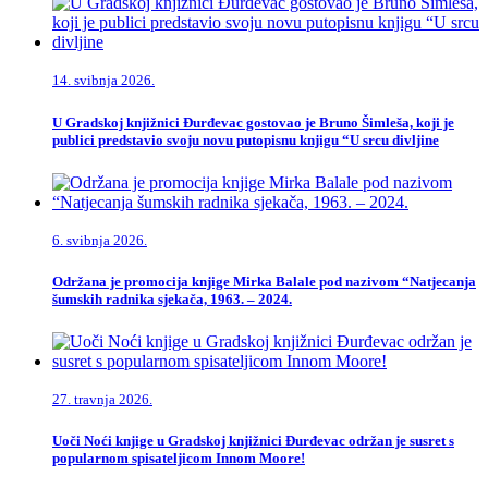
14. svibnja 2026.
U Gradskoj knjižnici Đurđevac gostovao je Bruno Šimleša, koji je
publici predstavio svoju novu putopisnu knjigu “U srcu divljine
6. svibnja 2026.
Održana je promocija knjige Mirka Balale pod nazivom “Natjecanja
šumskih radnika sjekača, 1963. – 2024.
27. travnja 2026.
Uoči Noći knjige u Gradskoj knjižnici Đurđevac održan je susret s
popularnom spisateljicom Innom Moore!