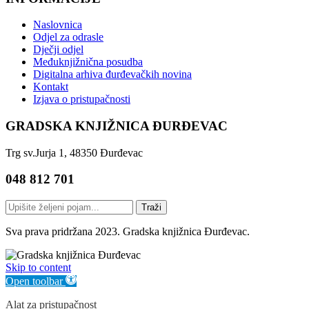
Naslovnica
Odjel za odrasle
Dječji odjel
Međuknjižnična posudba
Digitalna arhiva đurđevačkih novina
Kontakt
Izjava o pristupačnosti
GRADSKA KNJIŽNICA ĐURĐEVAC
Trg sv.Jurja 1, 48350 Đurđevac
048 812 701
Traži
Sva prava pridržana 2023. Gradska knjižnica Đurđevac.
Skip to content
Open toolbar
Alat za pristupačnost