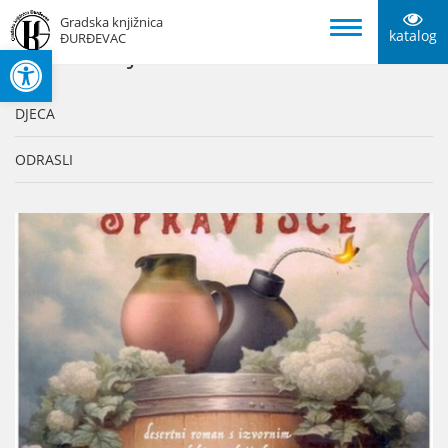
Gradska knjižnica
katalog
ĐURĐEVAC
Open toolbar
KATEGORIJE
DJECA
ODRASLI