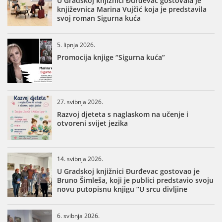
U Gradskoj knjižnici Đurđevac gostovala je
književnica Marina Vujčić koja je predstavila
svoj roman Sigurna kuća
5. lipnja 2026.
Promocija knjige “Sigurna kuća”
27. svibnja 2026.
Razvoj djeteta s naglaskom na učenje i
otvoreni svijet jezika
14. svibnja 2026.
U Gradskoj knjižnici Đurđevac gostovao je
Bruno Šimleša, koji je publici predstavio svoju
novu putopisnu knjigu “U srcu divljine
6. svibnja 2026.