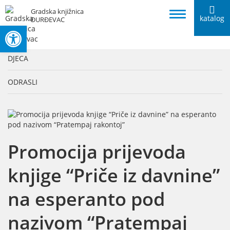
Gradska knjižnica
katalog
ĐURĐEVAC
Open toolbar
KATEGORIJE
DJECA
ODRASLI
Promocija prijevoda
knjige “Priče iz davnine”
na esperanto pod
nazivom “Pratempaj