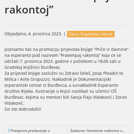
rakontoj”
Objavljeno, 4. prosinca 2023. |
Djeca, Događanja, Odrasli
pozivamo Vas na promociju prijevoda knjige “Priče iz davnine”
na esperanto pod nazivom “Pratempaj rakontoj” koja će se
održati 7. prosinca 2023. godine s početkom u 18,00 sati u
Gradskoj knjižnici Đurđevac.
Za prijevod knjige zaslužni su Zdravo Seleš, Josip Pleadin te
Milica i Ante Gropuzzo. Nakladnik je Dokumentacijski
esperantski centar iz Đurđevca, a sunakladnik Esperanto
društvo Rijeka. Ilustracije u knjizi naslikali su učenici OŠ
Đurđevac, kojima su mentori bili Sanja Flajs-Vidaković i Zoran
Vidaković.
Svi ste dobrodošli!
Putopisno predavanje o
Zabavne i kreativne radionice u...