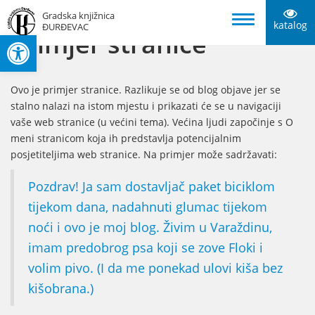
Gradska knjižnica
katalog
ĐURĐEVAC
Open toolbar
Primjer stranice
Ovo je primjer stranice. Razlikuje se od blog objave jer se
stalno nalazi na istom mjestu i prikazati će se u navigaciji
vaše web stranice (u većini tema). Većina ljudi započinje s O
meni stranicom koja ih predstavlja potencijalnim
posjetiteljima web stranice. Na primjer može sadržavati:
Pozdrav! Ja sam dostavljač paket biciklom
tijekom dana, nadahnuti glumac tijekom
noći i ovo je moj blog. Živim u Varaždinu,
imam predobrog psa koji se zove Floki i
volim pivo. (I da me ponekad ulovi kiša bez
kišobrana.)