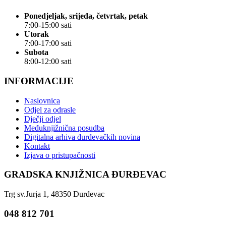
Ponedjeljak, srijeda, četvrtak, petak
7:00-15:00 sati
Utorak
7:00-17:00 sati
Subota
8:00-12:00 sati
INFORMACIJE
Naslovnica
Odjel za odrasle
Dječji odjel
Međuknjižnična posudba
Digitalna arhiva đurđevačkih novina
Kontakt
Izjava o pristupačnosti
GRADSKA KNJIŽNICA ĐURĐEVAC
Trg sv.Jurja 1, 48350 Đurđevac
048 812 701