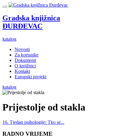
Gradska knjižnica
ĐURĐEVAC
katalog
Novosti
Za korisnike
Dokumenti
O knjižnici
Kontakt
Europski projekt
katalog
Prijestolje od stakla
16. Tjedan psihologije: Tko se...
RADNO VRIJEME