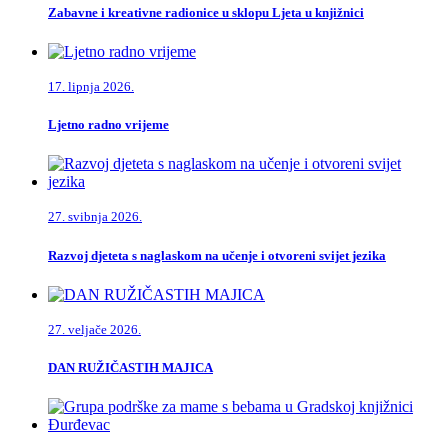
Zabavne i kreativne radionice u sklopu Ljeta u knjižnici
17. lipnja 2026.
Ljetno radno vrijeme
27. svibnja 2026.
Razvoj djeteta s naglaskom na učenje i otvoreni svijet jezika
27. veljače 2026.
DAN RUŽIČASTIH MAJICA