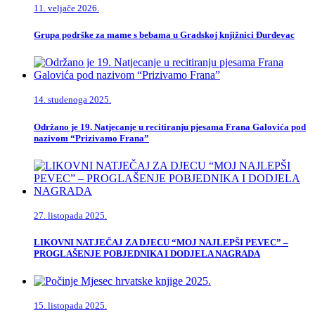
11. veljače 2026.
Grupa podrške za mame s bebama u Gradskoj knjižnici Đurđevac
14. studenoga 2025.
Održano je 19. Natjecanje u recitiranju pjesama Frana Galovića pod
nazivom “Prizivamo Frana”
27. listopada 2025.
LIKOVNI NATJEČAJ ZA DJECU “MOJ NAJLEPŠI PEVEC” –
PROGLAŠENJE POBJEDNIKA I DODJELA NAGRADA
15. listopada 2025.