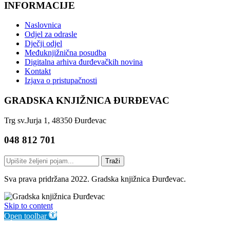
INFORMACIJE
Naslovnica
Odjel za odrasle
Dječji odjel
Međuknjižnična posudba
Digitalna arhiva đurđevačkih novina
Kontakt
Izjava o pristupačnosti
GRADSKA KNJIŽNICA ĐURĐEVAC
Trg sv.Jurja 1, 48350 Đurđevac
048 812 701
Traži
Sva prava pridržana 2022. Gradska knjižnica Đurđevac.
Skip to content
Open toolbar