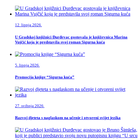
12. lipnja 2026.
U Gradskoj knjižnici Đurđevac gostovala je književnica Marina
Vujčić koja je predstavila svoj roman Sigurna kuća
5. lipnja 2026.
Promocija knjige “Sigurna kuća”
27. svibnja 2026.
Razvoj djeteta s naglaskom na učenje i otvoreni svijet jezika