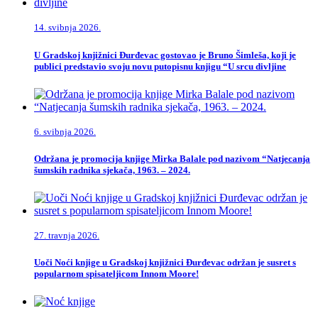
14. svibnja 2026.
U Gradskoj knjižnici Đurđevac gostovao je Bruno Šimleša, koji je
publici predstavio svoju novu putopisnu knjigu “U srcu divljine
6. svibnja 2026.
Održana je promocija knjige Mirka Balale pod nazivom “Natjecanja
šumskih radnika sjekača, 1963. – 2024.
27. travnja 2026.
Uoči Noći knjige u Gradskoj knjižnici Đurđevac održan je susret s
popularnom spisateljicom Innom Moore!