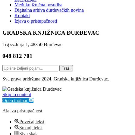
Međuknjižnična posudba
Digitalna arhiva đurđevačkih novina
Kontakt
Izjava o pristupačnosti
GRADSKA KNJIŽNICA ĐURĐEVAC
Trg sv.Jurja 1, 48350 Đurđevac
048 812 701
Traži
Sva prava pridržana 2024. Gradska knjižnica Đurđevac.
Skip to content
Open toolbar
Alat za pristupačnost
Povećaj tekst
Smanji tekst
Siva skala