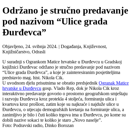
Održano je stručno predavanje
pod nazivom “Ulice grada
Đurđevca”
Objavljeno, 24. svibnja 2024. |
Događanja, Književnost,
Knjižničarstvo, Odrasli
U suradnji s Ogrankom Matice hrvatske u Đurđevcu u Gradskoj
knjižnici Đurđevac održano je stručno predavanje pod nazivom
“Ulice grada Đurđevca”, a koje je zainteresiranim posjetiteljima
predstavio mag. hist. Nikola Cik.
U uvodnom djelu prisutnima se obratio predsjednik
Ogranak Matice
hrvatske u Đurđevcu
gosp. Vlado Rep, dok je Nikola Cik kroz
interaktivno predavanje govorio o prostorno geografskom smještaju
i razvoju Đurđevca kroz protekla 4 stoljeća, formiranju ulica i
kvartova kroz prošlost, zatim koje su najkraće i najduže ulice u
Đurđevcu, o utjecaju demografskih kretanja na formiranje ulica, a
zanimljivo je bilo i čuti koliko trgova ima u Đurđevcu, po kome su
dobili nazive sokaci te koliko je staro „Novo naselje”.
Foto: Podravski radio, Dinko Borozan