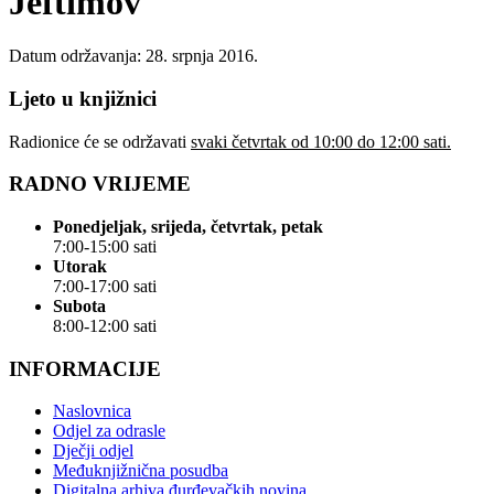
Jeftimov
Datum održavanja: 28. srpnja 2016.
Ljeto u knjižnici
Radionice će se održavati
svaki četvrtak od 10:00 do 12:00 sati.
RADNO VRIJEME
Ponedjeljak, srijeda, četvrtak, petak
7:00-15:00 sati
Utorak
7:00-17:00 sati
Subota
8:00-12:00 sati
INFORMACIJE
Naslovnica
Odjel za odrasle
Dječji odjel
Međuknjižnična posudba
Digitalna arhiva đurđevačkih novina