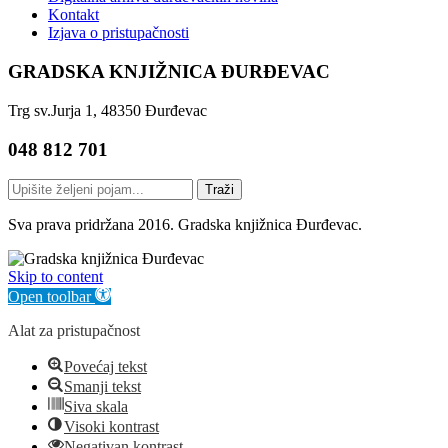
Kontakt
Izjava o pristupačnosti
GRADSKA KNJIŽNICA ĐURĐEVAC
Trg sv.Jurja 1, 48350 Đurđevac
048 812 701
Traži
Sva prava pridržana 2016. Gradska knjižnica Đurđevac.
Skip to content
Open toolbar
Alat za pristupačnost
Povećaj tekst
Smanji tekst
Siva skala
Visoki kontrast
Negativan kontrast