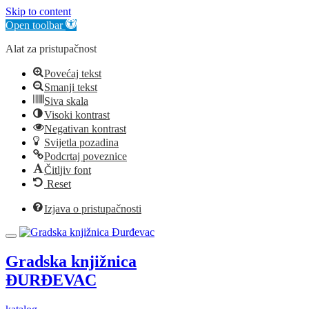
Skip to content
Open toolbar
Alat za pristupačnost
Povećaj tekst
Smanji tekst
Siva skala
Visoki kontrast
Negativan kontrast
Svijetla pozadina
Podcrtaj poveznice
Čitljiv font
Reset
Izjava o pristupačnosti
Gradska knjižnica
ĐURĐEVAC