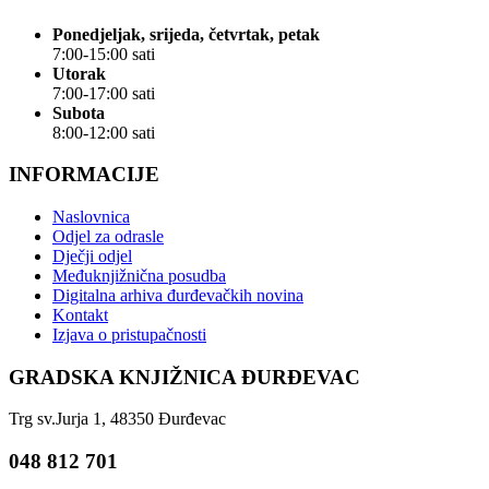
Ponedjeljak, srijeda, četvrtak, petak
7:00-15:00 sati
Utorak
7:00-17:00 sati
Subota
8:00-12:00 sati
INFORMACIJE
Naslovnica
Odjel za odrasle
Dječji odjel
Međuknjižnična posudba
Digitalna arhiva đurđevačkih novina
Kontakt
Izjava o pristupačnosti
GRADSKA KNJIŽNICA ĐURĐEVAC
Trg sv.Jurja 1, 48350 Đurđevac
048 812 701