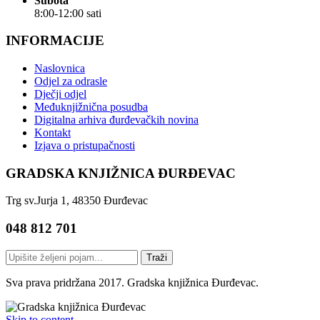
Subota
8:00-12:00 sati
INFORMACIJE
Naslovnica
Odjel za odrasle
Dječji odjel
Međuknjižnična posudba
Digitalna arhiva đurđevačkih novina
Kontakt
Izjava o pristupačnosti
GRADSKA KNJIŽNICA ĐURĐEVAC
Trg sv.Jurja 1, 48350 Đurđevac
048 812 701
Traži
Sva prava pridržana 2017. Gradska knjižnica Đurđevac.
Skip to content