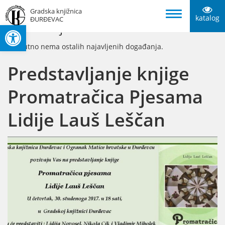
Gradska knjižnica
katalog
ĐURĐEVAC
Open toolbar
Ostale najave
Trenutno nema ostalih najavljenih događanja.
Predstavljanje knjige
Promatračica Pjesama
Lidije Lauš Leščan