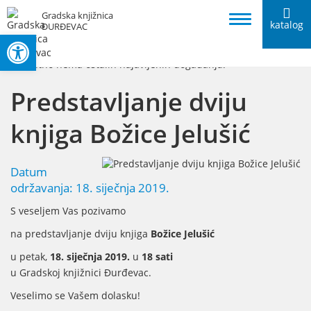
Gradska knjižnica
katalog
ĐURĐEVAC
Open toolbar
Ostale najave
Trenutno nema ostalih najavljenih događanja.
Predstavljanje dviju
knjiga Božice Jelušić
Datum
održavanja: 18. siječnja 2019.
S veseljem Vas pozivamo
na predstavljanje dviju knjiga
Božice Jelušić
u petak,
18. siječnja 2019.
u
18 sati
u Gradskoj knjižnici Đurđevac.
Veselimo se Vašem dolasku!