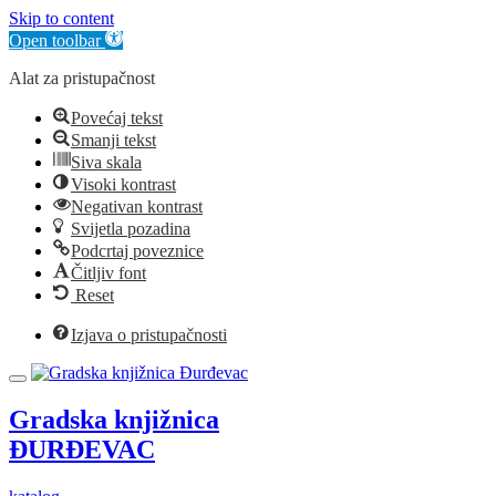
Skip to content
Open toolbar
Alat za pristupačnost
Povećaj tekst
Smanji tekst
Siva skala
Visoki kontrast
Negativan kontrast
Svijetla pozadina
Podcrtaj poveznice
Čitljiv font
Reset
Izjava o pristupačnosti
Gradska knjižnica
ĐURĐEVAC