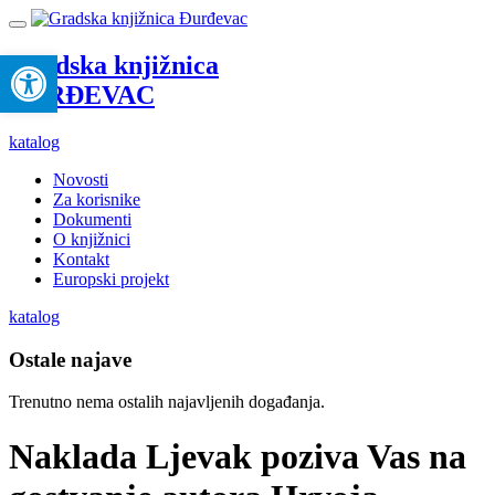
Open toolbar
Gradska knjižnica
ĐURĐEVAC
katalog
Novosti
Za korisnike
Dokumenti
O knjižnici
Kontakt
Europski projekt
katalog
Ostale najave
Trenutno nema ostalih najavljenih događanja.
Naklada Ljevak poziva Vas na