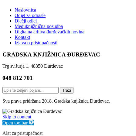
Naslovnica
Odjel za odrasle
Dječji odjel
Međuknjižnična posudba
Digitalna arhiva đurđevačkih novina
Kontakt
Izjava o pristupačnosti
GRADSKA KNJIŽNICA ĐURĐEVAC
Trg sv.Jurja 1, 48350 Đurđevac
048 812 701
Traži
Sva prava pridržana 2018. Gradska knjižnica Đurđevac.
Skip to content
Open toolbar
Alat za pristupačnost