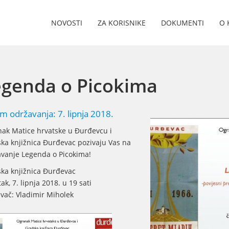
NOVOSTI
ZA KORISNIKE
DOKUMENTI
O 
genda o Picokima
m održavanja: 7. lipnja 2018.
ak Matice hrvatske u Đurđevcu i
ka knjižnica Đurđevac pozivaju Vas na
vanje Legenda o Picokima!
ka knjižnica Đurđevac
ak, 7. lipnja 2018. u 19 sati
vač: Vladimir Miholek