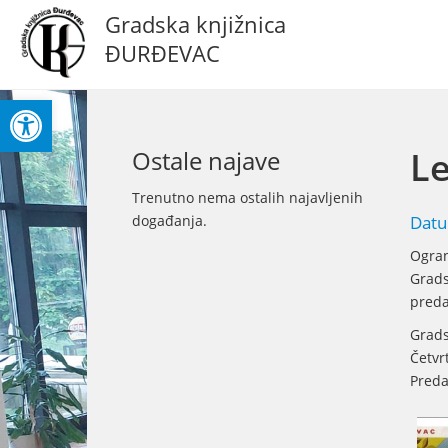
Gradska knjižnica
ĐURĐEVAC
Open toolbar
Le
Ostale najave
Trenutno nema ostalih najavljenih
događanja.
Datu
Ogran
Grads
preda
Grads
Četvrt
Preda