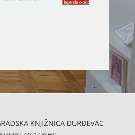
RADSKA KNJIŽNICA ĐURĐEVAC
g sv.Jurja 1, 48350 Đurđevac