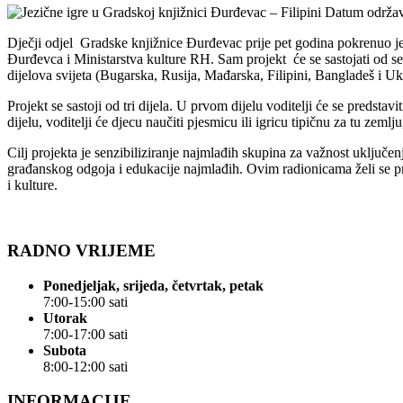
Datum održava
Dječji odjel Gradske knjižnice Đurđevac prije pet godina pokrenuo j
Đurđevca i Ministarstva kulture RH. Sam projekt će se sastojati od sedam
dijelova svijeta (Bugarska, Rusija, Mađarska, Filipini, Bangladeš i Uk
Projekt se sastoji od tri dijela. U prvom dijelu voditelji će se predsta
dijelu, voditelji će djecu naučiti pjesmicu ili igricu tipičnu za tu zemlj
Cilj projekta je senzibiliziranje najmlađih skupina za važnost uključ
građanskog odgoja i edukacije najmlađih. Ovim radionicama želi se prev
i kulture.
RADNO VRIJEME
Ponedjeljak, srijeda, četvrtak, petak
7:00-15:00 sati
Utorak
7:00-17:00 sati
Subota
8:00-12:00 sati
INFORMACIJE