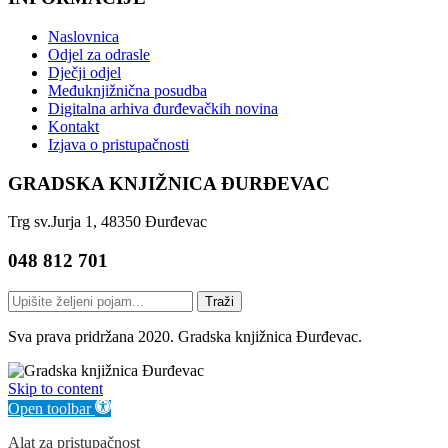
Naslovnica
Odjel za odrasle
Dječji odjel
Međuknjižnična posudba
Digitalna arhiva đurđevačkih novina
Kontakt
Izjava o pristupačnosti
GRADSKA KNJIŽNICA ĐURĐEVAC
Trg sv.Jurja 1, 48350 Đurđevac
048 812 701
Traži
Sva prava pridržana 2020. Gradska knjižnica Đurđevac.
Skip to content
Open toolbar
Alat za pristupačnost