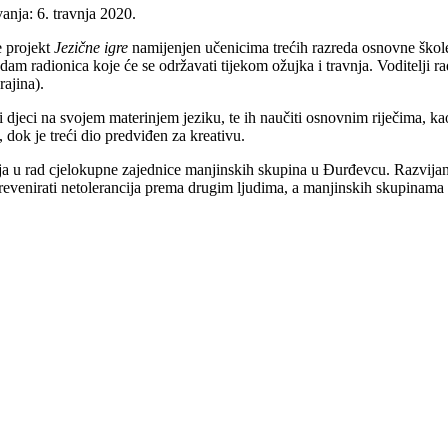
nja: 6. travnja 2020.
e projekt
Jezične igre
namijenjen učenicima trećih razreda osnovne škole
 radionica koje će se održavati tijekom ožujka i travnja. Voditelji radion
rajina).
viti djeci na svojem materinjem jeziku, te ih naučiti osnovnim riječima, 
u, dok je treći dio predviđen za kreativu.
enja u rad cjelokupne zajednice manjinskih skupina u Đurđevcu. Razvijanj
enirati netolerancija prema drugim ljudima, a manjinskih skupinama pruži