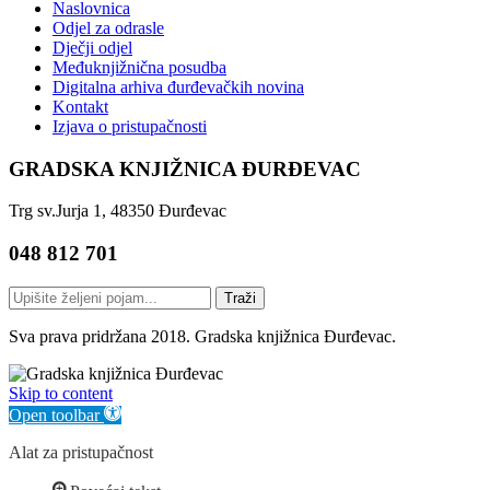
Naslovnica
Odjel za odrasle
Dječji odjel
Međuknjižnična posudba
Digitalna arhiva đurđevačkih novina
Kontakt
Izjava o pristupačnosti
GRADSKA KNJIŽNICA ĐURĐEVAC
Trg sv.Jurja 1, 48350 Đurđevac
048 812 701
Traži
Sva prava pridržana 2018. Gradska knjižnica Đurđevac.
Skip to content
Open toolbar
Alat za pristupačnost