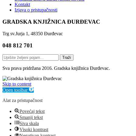
Kontakt
Izjava o pristupačnosti
GRADSKA KNJIŽNICA ĐURĐEVAC
Trg sv.Jurja 1, 48350 Đurđevac
048 812 701
Traži
Sva prava pridržana 2016. Gradska knjižnica Đurđevac.
Skip to content
Open toolbar
Alat za pristupačnost
Povećaj tekst
Smanji tekst
Siva skala
Visoki kontrast
Negativan kontrast