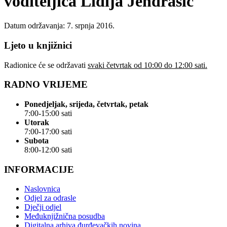
voditeljica Lidija Jendrašić
Datum održavanja: 7. srpnja 2016.
Ljeto u knjižnici
Radionice će se održavati
svaki četvrtak od 10:00 do 12:00 sati.
RADNO VRIJEME
Ponedjeljak, srijeda, četvrtak, petak
7:00-15:00 sati
Utorak
7:00-17:00 sati
Subota
8:00-12:00 sati
INFORMACIJE
Naslovnica
Odjel za odrasle
Dječji odjel
Međuknjižnična posudba
Digitalna arhiva đurđevačkih novina