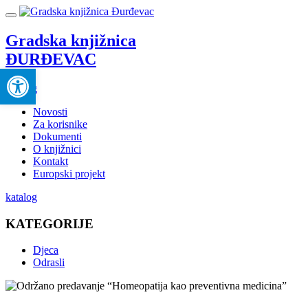
Gradska knjižnica
ĐURĐEVAC
Open toolbar
katalog
Novosti
Za korisnike
Dokumenti
O knjižnici
Kontakt
Europski projekt
katalog
KATEGORIJE
Djeca
Odrasli