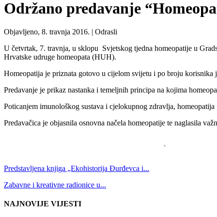
Održano predavanje “Homeopati
Objavljeno, 8. travnja 2016. |
Odrasli
U četvrtak, 7. travnja, u sklopu Svjetskog tjedna homeopatije u Gra
Hrvatske udruge homeopata (HUH).
Homeopatija je priznata gotovo u cijelom svijetu i po broju korisnika 
Predavanje je prikaz nastanka i temeljnih principa na kojima homeopat
Poticanjem imunološkog sustava i cjelokupnog zdravlja, homeopatija p
Predavačica je objasnila osnovna načela homeopatije te naglasila važno
Predstavljena knjiga „Ekohistorija Đurđevca i...
Zabavne i kreativne radionice u...
NAJNOVIJE VIJESTI