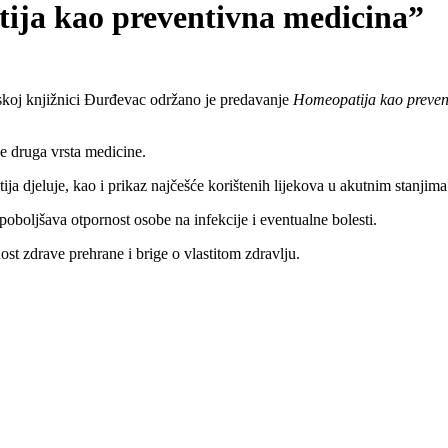
ja kao preventivna medicina”
dskoj knjižnici Đurđevac održano je predavanje
Homeopatija kao preven
je druga vrsta medicine.
ija djeluje, kao i prikaz najčešće korištenih lijekova u akutnim stanji
oboljšava otpornost osobe na infekcije i eventualne bolesti.
st zdrave prehrane i brige o vlastitom zdravlju.