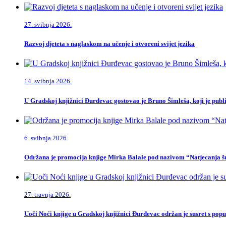
27. svibnja 2026.
Razvoj djeteta s naglaskom na učenje i otvoreni svijet jezika
14. svibnja 2026.
U Gradskoj knjižnici Đurđevac gostovao je Bruno Šimleša, koji je publi
6. svibnja 2026.
Održana je promocija knjige Mirka Balale pod nazivom “Natjecanja šu
27. travnja 2026.
Uoči Noći knjige u Gradskoj knjižnici Đurđevac održan je susret s po