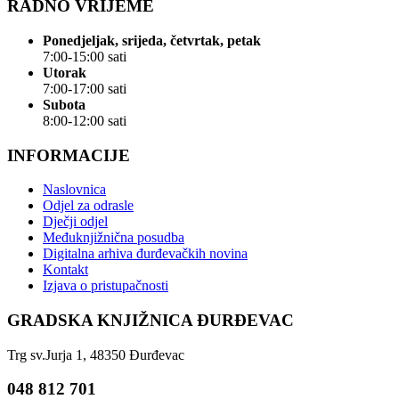
RADNO VRIJEME
Ponedjeljak, srijeda, četvrtak, petak
7:00-15:00 sati
Utorak
7:00-17:00 sati
Subota
8:00-12:00 sati
INFORMACIJE
Naslovnica
Odjel za odrasle
Dječji odjel
Međuknjižnična posudba
Digitalna arhiva đurđevačkih novina
Kontakt
Izjava o pristupačnosti
GRADSKA KNJIŽNICA ĐURĐEVAC
Trg sv.Jurja 1, 48350 Đurđevac
048 812 701