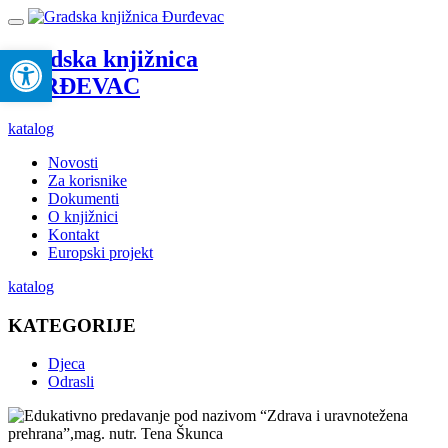
Open toolbar
Gradska knjižnica
ĐURĐEVAC
katalog
Novosti
Za korisnike
Dokumenti
O knjižnici
Kontakt
Europski projekt
katalog
KATEGORIJE
Djeca
Odrasli