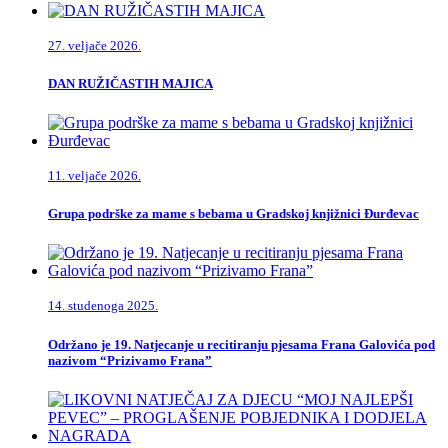
27. veljače 2026.
DAN RUŽIČASTIH MAJICA
11. veljače 2026.
Grupa podrške za mame s bebama u Gradskoj knjižnici Đurđevac
14. studenoga 2025.
Održano je 19. Natjecanje u recitiranju pjesama Frana Galovića pod
nazivom “Prizivamo Frana”