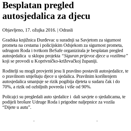
Besplatan pregled
autosjedalica za djecu
Objavljeno, 17. ožujka 2016. |
Odrasli
Gradska knjižnica Đurđevac u suradnji sa Savjetom za sigurnost
prometa na cestama i policijskim Odsjekom za sigurnost prometa,
udrugom Roda i tvrtkom BeSafe organizirala je besplatan pregled
autosjedalica u sklopu projekta
“Siguran prijevoz djece u vozilima”
koji se provodi u Koprivničko-križevačkoj županiji.
Roditelji su mogli provjeriti jesu li pravilno postavili autosjedalice, te
o pravilnom smještaju djece u sjedalica. Pravilnim korištenjem
autosjedalica smanjuje se rizik pogibija djeteta u sudaru čak i do
70%, a rizik od ozbiljnih povreda i više od 90%.
Policajci su pregledali auto sjedalice i dali savjete o sjedalicama, te
podijeli brošure Udruge Roda i prigodne naljepnice za vozila
“Dijete u autu”.