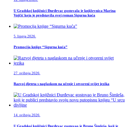
U Gradskoj knjižnici Đurđevac gostovala je književnica Marina
Vujčić koja je predstavila svoj roman Sigurna kuća
5. lipnja 2026.
Promocija knjige “Sigurna kuća”
27. svibnja 2026.
Razvoj djeteta s naglaskom na učenje i otvoreni svijet jezika
14. svibnja 2026.
U Gradskoj knjižnici Đurđevac gostovao je Bruno Šimleša, koji je