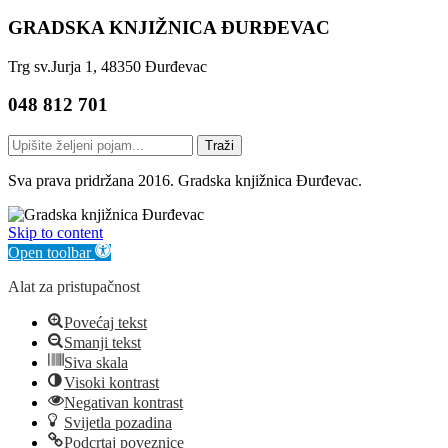
GRADSKA KNJIŽNICA ĐURĐEVAC
Trg sv.Jurja 1, 48350 Đurđevac
048 812 701
Traži
Sva prava pridržana 2016. Gradska knjižnica Đurđevac.
Skip to content
Open toolbar
Alat za pristupačnost
Povećaj tekst
Smanji tekst
Siva skala
Visoki kontrast
Negativan kontrast
Svijetla pozadina
Podcrtaj poveznice