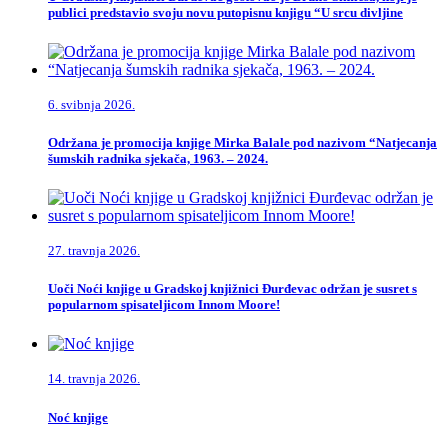
publici predstavio svoju novu putopisnu knjigu “U srcu divljine
6. svibnja 2026.
Održana je promocija knjige Mirka Balale pod nazivom “Natjecanja
šumskih radnika sjekača, 1963. – 2024.
27. travnja 2026.
Uoči Noći knjige u Gradskoj knjižnici Đurđevac održan je susret s
popularnom spisateljicom Innom Moore!
14. travnja 2026.
Noć knjige